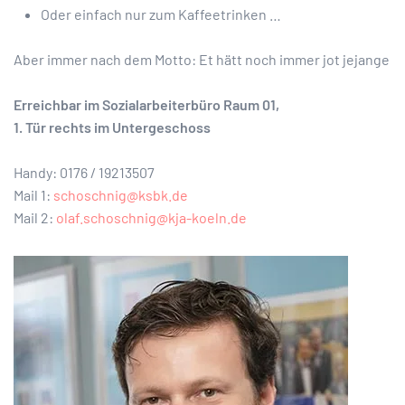
Oder einfach nur zum Kaffeetrinken …
Aber immer nach dem Motto: Et hätt noch immer jot jejange
Erreichbar im Sozialarbeiterbüro Raum 01,
1. Tür rechts im Untergeschoss
Handy: 0176 / 19213507
Mail 1:
schoschnig@ksbk.de
Mail 2:
olaf.schoschnig@kja-koeln.de