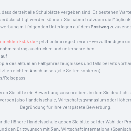
 dass derzeit alle Schulplätze vergeben sind. Es bestehen Wartel
berücksichtigt werden können. Sie haben trotzdem die Möglichke
werbung mit folgenden Unterlagen auf dem
Postweg
zuzusend
anmelden.ksbk.de
– jetzt online registrieren – vervolltändigen 
fnahmeantrag ausdrucken und unterschreiben
lauf
pie des aktuellen Halbjahreszeugnisses und falls bereits vorh
tzt erreichten Abschlusses (alle Seiten kopieren)
is/Reisepass
ren Sie bitte ein Bewerbungsanschreiben, in dem Sie deutlich 
werben (also Handelsschule, Wirtschaftsgymnasium oder Höher
Begründung für Ihre verspätete Bewerbung.
r die Höhere Handelsschule geben Sie bitte bei der Wahl der Pro
d den Drittwunsch mit 3 an: Wirtschaft International (Spanisch)