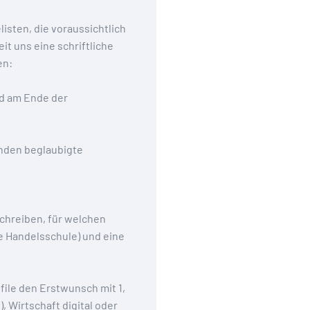
isten, die voraussichtlich
it uns eine schriftliche
en:
und am Ende der
anden beglaubigte
schreiben, für welchen
e Handelsschule) und eine
file den Erstwunsch mit 1,
, Wirtschaft digital oder