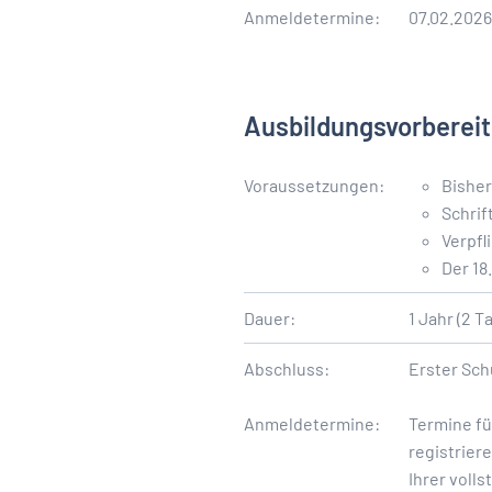
Anmeldetermine:
07.02.2026
Ausbildungsvorberei
Voraussetzungen:
Bishe
Schrif
Verpfl
Der 18
Dauer:
1 Jahr (2 
Abschluss:
Erster Sch
Anmeldetermine:
Termine fü
registrier
Ihrer voll