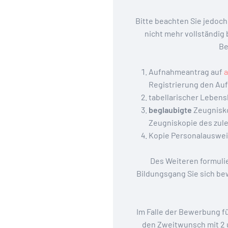
Bitte beachten Sie jedoch,
nicht mehr vollständig 
Be
Aufnahmeantrag auf
Registrierung den Au
tabellarischer Lebens
beglaubigte
Zeugnisko
Zeugniskopie des zule
Kopie Personalauswe
Des Weiteren formulie
Bildungsgang Sie sich be
Im Falle der Bewerbung fü
den Zweitwunsch mit 2 un