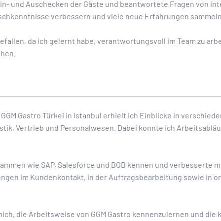
 Ein- und Auschecken der Gäste und beantwortete Fragen von in
ischkenntnisse verbessern und viele neue Erfahrungen sammeln
gefallen, da ich gelernt habe, verantwortungsvoll im Team zu arb
hen.
GM Gastro Türkei in Istanbul erhielt ich Einblicke in verschied
istik, Vertrieb und Personalwesen. Dabei konnte ich Arbeitsablä
grammen wie SAP, Salesforce und BOB kennen und verbesserte m
gen im Kundenkontakt, in der Auftragsbearbeitung sowie in or
mich, die Arbeitsweise von GGM Gastro kennenzulernen und die 