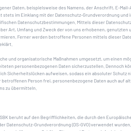
ener Daten, beispielsweise des Namens, der Anschrift, E-Mai
lgt stets im Einklang mit der Datenschutz-Grundverordnung und 
ifischen Datenschutzbestimmungen. Mittels dieser Datenschut
t über Art, Umfang und Zweck der von uns erhobenen, genutzten 
ieren. Ferner werden betroffene Personen mittels dieser Dat
klärt.
sche und organisatorische Maßnahmen umgesetzt, um einen mög
beiteten personenbezogenen Daten sicherzustellen. Dennoch kö
ch Sicherheitslücken aufweisen, sodass ein absoluter Schutz n
r betroffenen Person frei, personenbezogene Daten auch auf al
ns zu übermitteln.
BK beruht auf den Begrifflichkeiten, die durch den Europäische
der Datenschutz-Grundverordnung (DS-GVO) verwendet wurden.