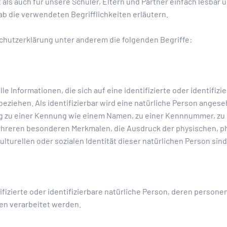
t als auch für unsere Schüler, Eltern und Partner einfach lesbar 
b die verwendeten Begrifflichkeiten erläutern.
chutzerklärung unter anderem die folgenden Begriffe:
 Informationen, die sich auf eine identifizierte oder identifizi
eziehen. Als identifizierbar wird eine natürliche Person angeseh
 zu einer Kennung wie einem Namen, zu einer Kennnummer, zu S
hreren besonderen Merkmalen, die Ausdruck der physischen, ph
ulturellen oder sozialen Identität dieser natürlichen Person sind
tifizierte oder identifizierbare natürliche Person, deren perso
en verarbeitet werden.