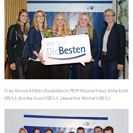
Frau Nicola Kößler (Ausbilderin MCM Klosterfrau), Viola Kröll
(95%); Annika Coort (95%); Jaqueline Wichart (95%)