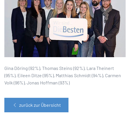
Gina Döring (92%), Thomas Steins (92%), Lara Theinert
(95%), Eileen Ditze (95%), Matthias Schmidt (94%), Carmen
Volk (96%), Jonas Hoffman (93%)
zurück zur Übersicht