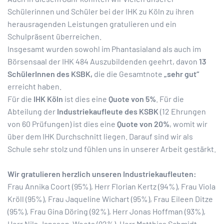
Schülerinnen und Schüler bei der IHK zu Köln zu ihren
herausragenden Leistungen gratulieren und ein
Schulpräsent überreichen.
Insgesamt wurden sowohl im Phantasialand als auch im
Börsensaal der IHK 484 Auszubildenden geehrt, davon
13
SchülerInnen des KSBK,
die die Gesamtnote
„sehr gut“
erreicht haben.
Für die
IHK Köln
ist dies eine
Quote von 5%
. Für die
Abteilung der
Industriekaufleute des KSBK
(12 Ehrungen
von 60 Prüfungen) ist dies eine
Quote von 20%
, womit wir
über dem IHK Durchschnitt liegen. Darauf sind wir als
Schule sehr stolz und fühlen uns in unserer Arbeit gestärkt.
Wir gratulieren herzlich unseren Industriekaufleuten:
Frau Annika Coort (95%), Herr Florian Kertz (94%), Frau Viola
Kröll (95%), Frau Jaqueline Wichart (95%), Frau Eileen Ditze
(95%), Frau Gina Döring (92%), Herr Jonas Hoffman (93%),
Herr Nils Janssen-Weets (92%), Herr Matthias Schmidt